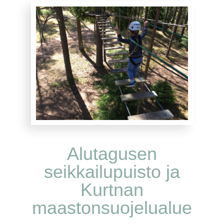
Alutagusen
seikkailupuisto ja
Kurtnan
maastonsuojelualue