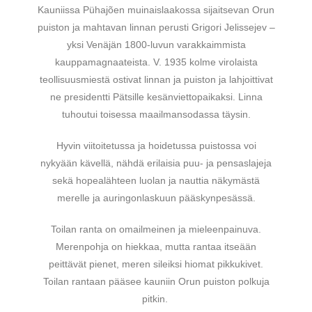
Kauniissa Pühajõen muinaislaakossa sijaitsevan Orun
puiston ja mahtavan linnan perusti Grigori Jelissejev –
yksi Venäjän 1800-luvun varakkaimmista
kauppamagnaateista. V. 1935 kolme virolaista
teollisuusmiestä ostivat linnan ja puiston ja lahjoittivat
ne presidentti Pätsille kesänviettopaikaksi. Linna
tuhoutui toisessa maailmansodassa täysin.
Hyvin viitoitetussa ja hoidetussa puistossa voi
nykyään kävellä, nähdä erilaisia puu- ja pensaslajeja
sekä hopealähteen luolan ja nauttia näkymästä
merelle ja auringonlaskuun pääskynpesässä.
Toilan ranta on omailmeinen ja mieleenpainuva.
Merenpohja on hiekkaa, mutta rantaa itseään
peittävät pienet, meren sileiksi hiomat pikkukivet.
Toilan rantaan pääsee kauniin Orun puiston polkuja
pitkin.