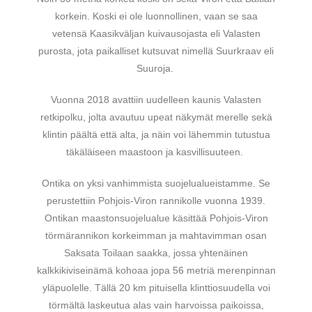
korkein. Koski ei ole luonnollinen, vaan se saa
vetensä Kaasikväljan kuivausojasta eli Valasten
purosta, jota paikalliset kutsuvat nimellä Suurkraav eli
Suuroja.
Vuonna 2018 avattiin uudelleen kaunis Valasten
retkipolku, jolta avautuu upeat näkymät merelle sekä
klintin päältä että alta, ja näin voi lähemmin tutustua
täkäläiseen maastoon ja kasvillisuuteen.
Ontika on yksi vanhimmista suojelualueistamme. Se
perustettiin Pohjois-Viron rannikolle vuonna 1939.
Ontikan maastonsuojelualue käsittää Pohjois-Viron
törmärannikon korkeimman ja mahtavimman osan
Saksata Toilaan saakka, jossa yhtenäinen
kalkkikiviseinämä kohoaa jopa 56 metriä merenpinnan
yläpuolelle. Tällä 20 km pituisella klinttiosuudella voi
törmältä laskeutua alas vain harvoissa paikoissa,