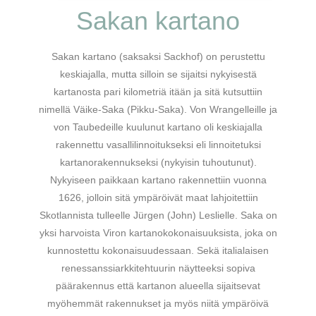
Sakan kartano
Sakan kartano (saksaksi Sackhof) on perustettu
keskiajalla, mutta silloin se sijaitsi nykyisestä
kartanosta pari kilometriä itään ja sitä kutsuttiin
nimellä Väike-Saka (Pikku-Saka). Von Wrangelleille ja
von Taubedeille kuulunut kartano oli keskiajalla
rakennettu vasallilinnoitukseksi eli linnoitetuksi
kartanorakennukseksi (nykyisin tuhoutunut).
Nykyiseen paikkaan kartano rakennettiin vuonna
1626, jolloin sitä ympäröivät maat lahjoitettiin
Skotlannista tulleelle Jürgen (John) Leslielle. Saka on
yksi harvoista Viron kartanokokonaisuuksista, joka on
kunnostettu kokonaisuudessaan. Sekä italialaisen
renessanssiarkkitehtuurin näytteeksi sopiva
päärakennus että kartanon alueella sijaitsevat
myöhemmät rakennukset ja myös niitä ympäröivä