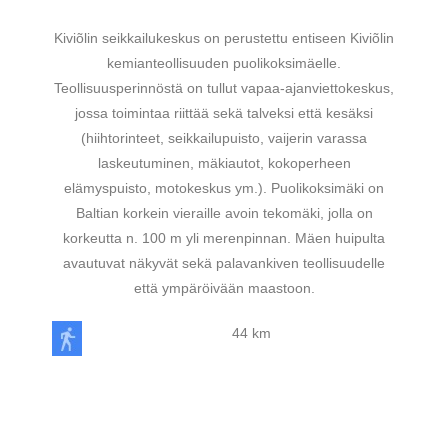
Kiviõlin seikkailukeskus on perustettu entiseen Kiviõlin
kemianteollisuuden puolikoksimäelle.
Teollisuusperinnöstä on tullut vapaa-ajanviettokeskus,
jossa toimintaa riittää sekä talveksi että kesäksi
(hiihtorinteet, seikkailupuisto, vaijerin varassa
laskeutuminen, mäkiautot, kokoperheen
elämyspuisto, motokeskus ym.). Puolikoksimäki on
Baltian korkein vieraille avoin tekomäki, jolla on
korkeutta n. 100 m yli merenpinnan. Mäen huipulta
avautuvat näkyvät sekä palavankiven teollisuudelle
että ympäröivään maastoon.
44 km