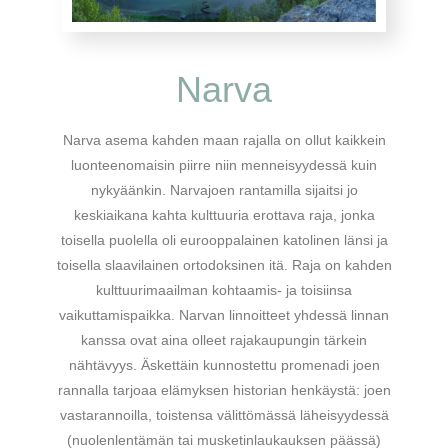
Narva
Narva asema kahden maan rajalla on ollut kaikkein
luonteenomaisin piirre niin menneisyydessä kuin
nykyäänkin. Narvajoen rantamilla sijaitsi jo
keskiaikana kahta kulttuuria erottava raja, jonka
toisella puolella oli eurooppalainen katolinen länsi ja
toisella slaavilainen ortodoksinen itä. Raja on kahden
kulttuurimaailman kohtaamis- ja toisiinsa
vaikuttamispaikka. Narvan linnoitteet yhdessä linnan
kanssa ovat aina olleet rajakaupungin tärkein
nähtävyys. Äskettäin kunnostettu promenadi joen
rannalla tarjoaa elämyksen historian henkäystä: joen
vastarannoilla, toistensa välittömässä läheisyydessä
(nuolenlentämän tai musketinlaukauksen päässä)