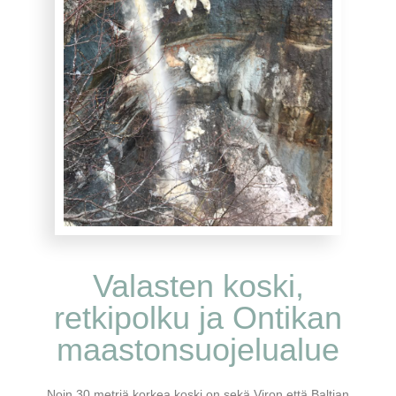
Valasten koski,
retkipolku ja Ontikan
maastonsuojelualue
Noin 30 metriä korkea koski on sekä Viron että Baltian