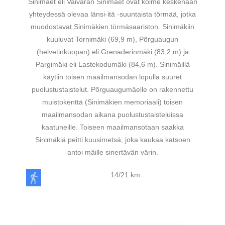
Sinimäet eli Vaivaran Sinimäet ovat kolme keskenään
yhteydessä olevaa länsi-itä -suuntaista törmää, jotka
muodostavat Sinimäkien törmäsaariston. Sinimäkiin
kuuluvat Tornimäki (69,9 m), Põrguaugun
(helvetinkuopan) eli Grenaderinmäki (83,2 m) ja
Pargimäki eli Lastekodumäki (84,6 m). Sinimäillä
käytiin toisen maailmansodan lopulla suuret
puolustustaistelut. Põrguaugumäelle on rakennettu
muistokenttä (Sinimäkien memoriaali) toisen
maailmansodan aikana puolustustaisteluissa
kaatuneille. Toiseen maailmansotaan saakka
Sinimäkiä peitti kuusimetsä, joka kaukaa katsoen
antoi mäille sinertävän värin.
14/21 km