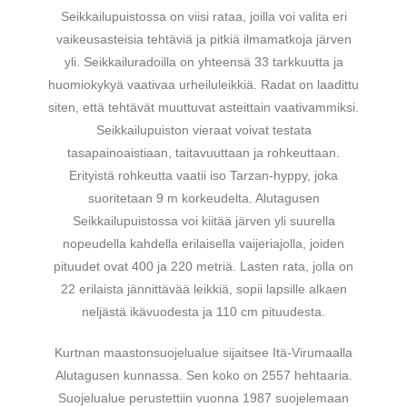
Seikkailupuistossa on viisi rataa, joilla voi valita eri
vaikeusasteisia tehtäviä ja pitkiä ilmamatkoja järven
yli. Seikkailuradoilla on yhteensä 33 tarkkuutta ja
huomiokykyä vaativaa urheiluleikkiä. Radat on laadittu
siten, että tehtävät muuttuvat asteittain vaativammiksi.
Seikkailupuiston vieraat voivat testata
tasapainoaistiaan, taitavuuttaan ja rohkeuttaan.
Erityistä rohkeutta vaatii iso Tarzan-hyppy, joka
suoritetaan 9 m korkeudelta. Alutagusen
Seikkailupuistossa voi kiitää järven yli suurella
nopeudella kahdella erilaisella vaijeriajolla, joiden
pituudet ovat 400 ja 220 metriä. Lasten rata, jolla on
22 erilaista jännittävää leikkiä, sopii lapsille alkaen
neljästä ikävuodesta ja 110 cm pituudesta.
Kurtnan maastonsuojelualue sijaitsee Itä-Virumaalla
Alutagusen kunnassa. Sen koko on 2557 hehtaaria.
Suojelualue perustettiin vuonna 1987 suojelemaan