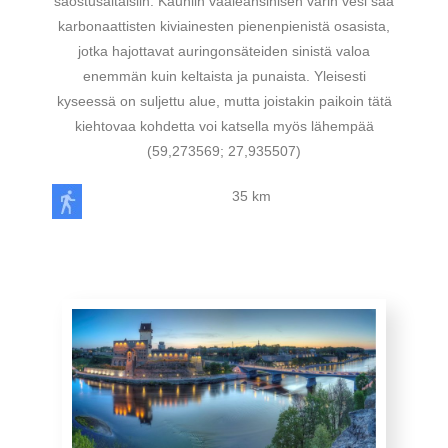
saostusaltaisiin. Kauniin vaaleansinisen värin vesi saa
karbonaattisten kiviainesten pienenpienistä osasista,
jotka hajottavat auringonsäteiden sinistä valoa
enemmän kuin keltaista ja punaista. Yleisesti
kyseessä on suljettu alue, mutta joistakin paikoin tätä
kiehtovaa kohdetta voi katsella myös lähempää
(59,273569; 27,935507)
35 km