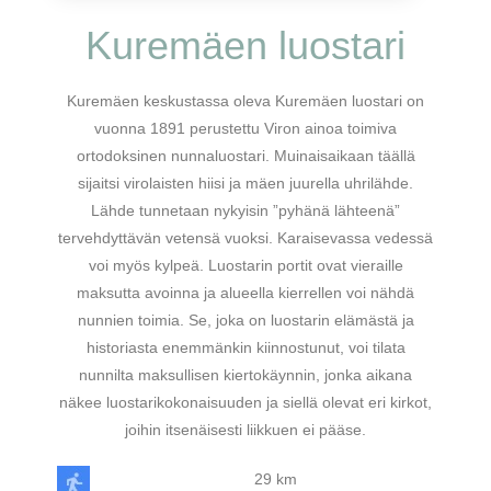
Kuremäen luostari
Kuremäen keskustassa oleva Kuremäen luostari on
vuonna 1891 perustettu Viron ainoa toimiva
ortodoksinen nunnaluostari. Muinaisaikaan täällä
sijaitsi virolaisten hiisi ja mäen juurella uhrilähde.
Lähde tunnetaan nykyisin ”pyhänä lähteenä”
tervehdyttävän vetensä vuoksi. Karaisevassa vedessä
voi myös kylpeä. Luostarin portit ovat vieraille
maksutta avoinna ja alueella kierrellen voi nähdä
nunnien toimia. Se, joka on luostarin elämästä ja
historiasta enemmänkin kiinnostunut, voi tilata
nunnilta maksullisen kiertokäynnin, jonka aikana
näkee luostarikokonaisuuden ja siellä olevat eri kirkot,
joihin itsenäisesti liikkuen ei pääse.
29 km