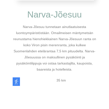
Narva-Jõesuu
Narva-Jõesuu tunnetaan ainutlaatuisesta
luontoympäristöstään. Omailmeisen mäntymetsän
reunustama hienohiekkainen Narva-Jõesuun ranta on
koko Viron pisin merenranta, joka kulkee
Suomenlahden etelärantaa 7,5 km pituudelta. Narva-
Jõesuussa on maksullinen pysäköinti ja
pysäköintilippuja voi ostaa tarkastajilta, kaupoista,
baareista ja hotelleista.
35 km