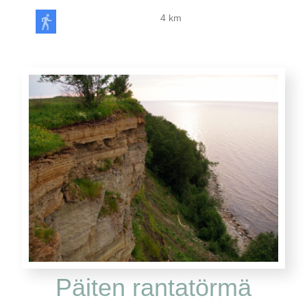
4 km
Päiten rantatörmä