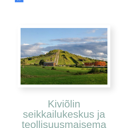
Kiviõlin
seikkailukeskus ja
teollisuusmaisema