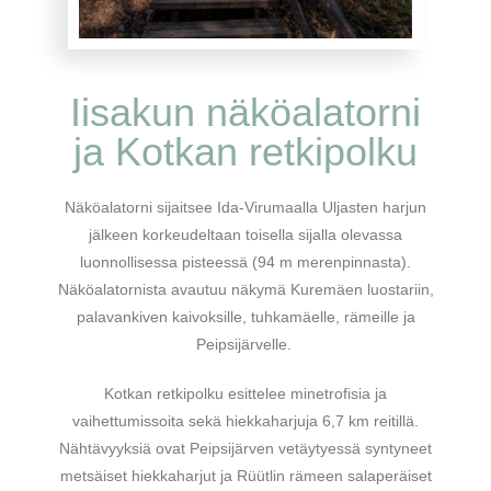
Iisakun näköalatorni
ja Kotkan retkipolku
Näköalatorni sijaitsee Ida-Virumaalla Uljasten harjun
jälkeen korkeudeltaan toisella sijalla olevassa
luonnollisessa pisteessä (94 m merenpinnasta).
Näköalatornista avautuu näkymä Kuremäen luostariin,
palavankiven kaivoksille, tuhkamäelle, rämeille ja
Peipsijärvelle.
Kotkan retkipolku esittelee minetrofisia ja
vaihettumissoita sekä hiekkaharjuja 6,7 km reitillä.
Nähtävyyksiä ovat Peipsijärven vetäytyessä syntyneet
metsäiset hiekkaharjut ja Rüütlin rämeen salaperäiset