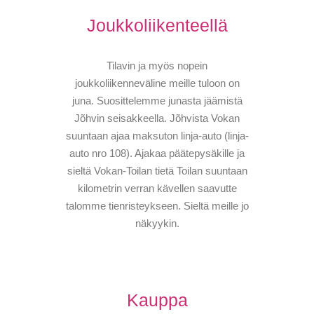
Joukkoliikenteellä
Tilavin ja myös nopein
joukkoliikenneväline meille tuloon on
juna. Suosittelemme junasta jäämistä
Jõhvin seisakkeella. Jõhvista Vokan
suuntaan ajaa maksuton linja-auto (linja-
auto nro 108). Ajakaa päätepysäkille ja
sieltä Vokan-Toilan tietä Toilan suuntaan
kilometrin verran kävellen saavutte
talomme tienristeykseen. Sieltä meille jo
näkyykin.
Kauppa