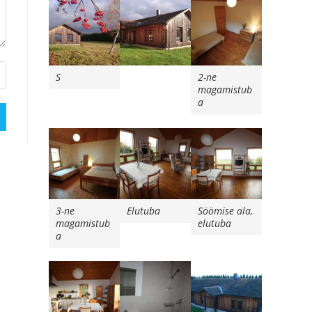
S
2-ne
magamistub
a
3-ne
Elutuba
Söömise ala,
magamistub
elutuba
a