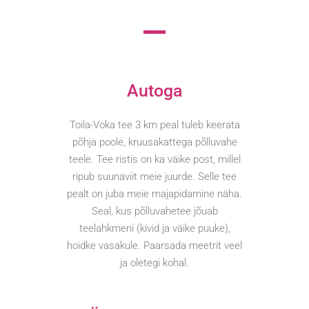
Autoga
Toila-Voka tee 3 km peal tuleb keerata
põhja poole, kruusakattega põlluvahe
teele. Tee ristis on ka väike post, millel
ripub suunaviit meie juurde. Selle tee
pealt on juba meie majapidamine näha.
Seal, kus põlluvahetee jõuab
teelahkmeni (kivid ja väike puuke),
hoidke vasakule. Paarsada meetrit veel
ja oletegi kohal.