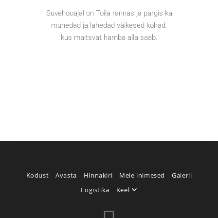
Suvehooajal on Toila rannas ja pargis ka
muhedad ja lahedad väikesed kohad,
kus maitsvat hamba alla saab.
Kodust
Avasta
Hinnakiri
Meie inimesed
Galerii
Logistika
Keel