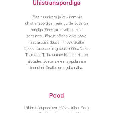
Ühistranspordiga
Kõige ruumikam ja ka kiirem viis
ühistranspordiga meie juurde jõuda on
rongiga. Soovitame väljud Jõhvi
peatuses. Jõhvist sõidab Voka poole
tasuta buss (buss nr 108). Sõitke
lõpppeatusesse ning sealt mööda Voka-
Toila teed Toila suunas kilomeetrikese
jalutades jõuate meie majapidamise
teeristini. Sealt oleme juba näha.
Pood
Lähim toidupood asub Voka külas. Sealt